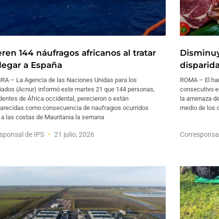
ren 144 náufragos africanos al tratar
Disminuy
llegar a España
disparid
RA – La Agencia de las Naciones Unidas para los
ROMA – El ham
iados (Acnur) informó este martes 21 que 144 personas,
consecutivo e
entes de África occidental, perecieron o están
la amenaza de 
arecidas como consecuencia de naufragios ocurridos
medio de los c
 a las costas de Mauritania la semana
sponsal de IPS
21 julio, 2026
Corresponsa