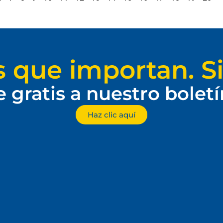
s que importan. Si
e gratis a nuestro bolet
Haz clic aquí