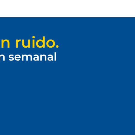
n ruido.
ín semanal