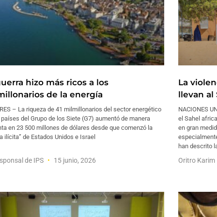
uerra hizo más ricos a los
La violen
millonarios de la energía
llevan al
ES – La riqueza de 41 milmillonarios del sector energético
NACIONES UNID
s países del Grupo de los Siete (G7) aumentó de manera
el Sahel afri
nta en 23 500 millones de dólares desde que comenzó la
en gran medida
a ilícita” de Estados Unidos e Israel
especialmente
han descrito l
sponsal de IPS
15 junio, 2026
Oritro Karim