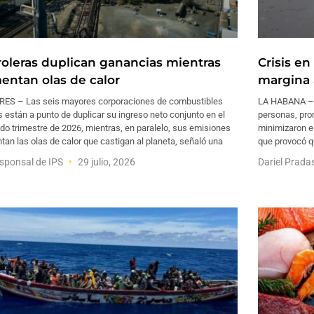
roleras duplican ganancias mientras
Crisis e
mentan olas de calor
margina 
ES – Las seis mayores corporaciones de combustibles
LA HABANA – L
s están a punto de duplicar su ingreso neto conjunto en el
personas, pro
o trimestre de 2026, mientras, en paralelo, sus emisiones
minimizaron el
tan las olas de calor que castigan al planeta, señaló una
que provocó q
sponsal de IPS
29 julio, 2026
Dariel Prada