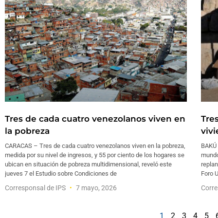
Tres de cada cuatro venezolanos viven en
Tre
la pobreza
viv
CARACAS – Tres de cada cuatro venezolanos viven en la pobreza,
BAKÚ 
medida por su nivel de ingresos, y 55 por ciento de los hogares se
mundo
ubican en situación de pobreza multidimensional, reveló este
repla
jueves 7 el Estudio sobre Condiciones de
Foro 
Corresponsal de IPS
7 mayo, 2026
Corre
1
2
3
4
5