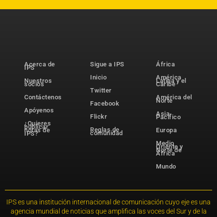
Acerca de
Sigue a IPS
África
IPS
Inicio
América
Nuestros
Latina y el
socios
Caribe
Twitter
Contáctenos
América del
Norte
Facebook
Apóyenos
Asia-
Flickr
Pacífico
¿Quieres
publicar
Reglas de
notas de
Europa
comunidad
IPS?
Medio
Oriente y
Norte de
África
Mundo
IPS es una institución internacional de comunicación cuyo eje es una
agencia mundial de noticias que amplifica las voces del Sur y de la