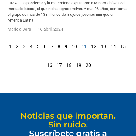
LIMA – La pandemia y la maternidad expulsaron a Miriam Chávez del
mercado laboral, al que no ha logrado volver. A sus 26 años, conforma
el grupo de más de 13 millones de mujeres jóvenes nini que en
América Latina
Mariela Jara
16 abril, 2024
1
2
3
4
5
6
7
8
9
10
11
12
13
14
15
16
17
18
19
20
Noticias que importan.
Sin ruido.
Suscríbete gratis a