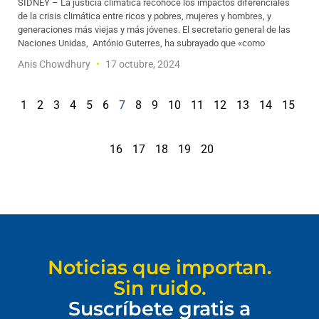
SÍDNEY – La justicia climática reconoce los impactos diferenciales
de la crisis climática entre ricos y pobres, mujeres y hombres, y
generaciones más viejas y más jóvenes. El secretario general de las
Naciones Unidas, António Guterres, ha subrayado que «como
Anis Chowdhury
17 octubre, 2024
1
2
3
4
5
6
7
8
9
10
11
12
13
14
15
16
17
18
19
20
Noticias que importan.
Sin ruido.
Suscríbete gratis a