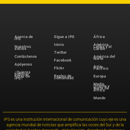
Acerca de
Sigue a IPS
África
IPS
Inicio
América
Nuestros
Latina y el
socios
Caribe
Twitter
Contáctenos
América del
Norte
Facebook
Apóyenos
Asia-
Flickr
Pacífico
¿Quieres
publicar
Reglas de
notas de
Europa
comunidad
IPS?
Medio
Oriente y
Norte de
África
Mundo
IPS es una institución internacional de comunicación cuyo eje es una
agencia mundial de noticias que amplifica las voces del Sur y de la