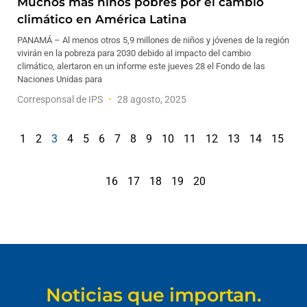
Muchos más niños pobres por el cambio
climático en América Latina
PANAMÁ – Al menos otros 5,9 millones de niños y jóvenes de la región
vivirán en la pobreza para 2030 debido al impacto del cambio
climático, alertaron en un informe este jueves 28 el Fondo de las
Naciones Unidas para
Corresponsal de IPS
28 agosto, 2025
1
2
3
4
5
6
7
8
9
10
11
12
13
14
15
16
17
18
19
20
Noticias que importan.