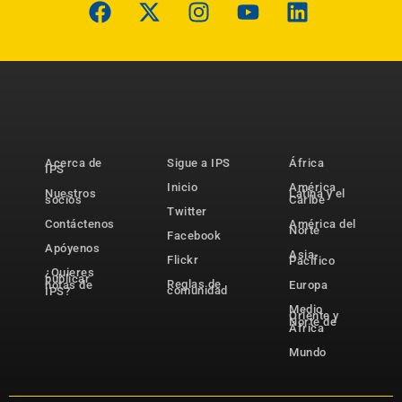
Acerca de
Sigue a IPS
África
IPS
Inicio
América
Nuestros
Latina y el
socios
Caribe
Twitter
Contáctenos
América del
Norte
Facebook
Apóyenos
Asia-
Flickr
Pacífico
¿Quieres
publicar
Reglas de
notas de
Europa
comunidad
IPS?
Medio
Oriente y
Norte de
África
Mundo