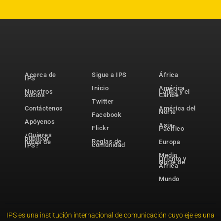
Acerca de
Sigue a IPS
África
IPS
Inicio
América
Nuestros
Latina y el
socios
Caribe
Twitter
Contáctenos
América del
Norte
Facebook
Apóyenos
Asia-
Flickr
Pacífico
¿Quieres
publicar
Reglas de
notas de
Europa
comunidad
IPS?
Medio
Oriente y
Norte de
África
Mundo
IPS es una institución internacional de comunicación cuyo eje es una