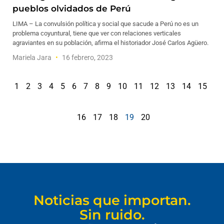
pueblos olvidados de Perú
LIMA – La convulsión política y social que sacude a Perú no es un
problema coyuntural, tiene que ver con relaciones verticales
agraviantes en su población, afirma el historiador José Carlos Agüero.
Mariela Jara
16 febrero, 2023
1
2
3
4
5
6
7
8
9
10
11
12
13
14
15
16
17
18
19
20
Noticias que importan.
Sin ruido.