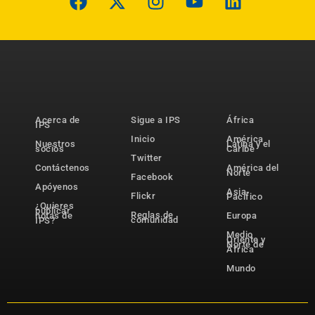
Acerca de
Sigue a IPS
África
IPS
Inicio
América
Nuestros
Latina y el
socios
Caribe
Twitter
Contáctenos
América del
Norte
Facebook
Apóyenos
Asia-
Flickr
Pacífico
¿Quieres
publicar
Reglas de
notas de
Europa
comunidad
IPS?
Medio
Oriente y
Norte de
África
Mundo