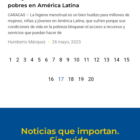
pobres en América Latina
CARACAS – La higiene menstrual es un bien huidizo para millones de
mujeres, niñas y jóvenes en América Latina, que sufren porque sus
condiciones de vida en la pobreza bloquean el acceso a recursos y
servicios que puedan hacer de
Humberto Márquez
26 mayo, 2023
1
2
3
4
5
6
7
8
9
10
11
12
13
14
15
16
17
18
19
20
Noticias que importan.