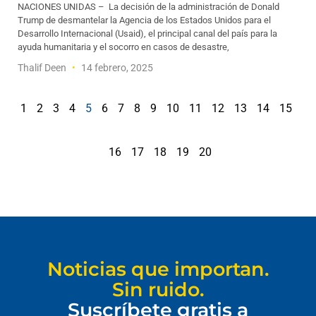
NACIONES UNIDAS – La decisión de la administración de Donald
Trump de desmantelar la Agencia de los Estados Unidos para el
Desarrollo Internacional (Usaid), el principal canal del país para la
ayuda humanitaria y el socorro en casos de desastre,
Thalif Deen
14 febrero, 2025
1
2
3
4
5
6
7
8
9
10
11
12
13
14
15
16
17
18
19
20
Noticias que importan.
Sin ruido.
Suscríbete gratis a