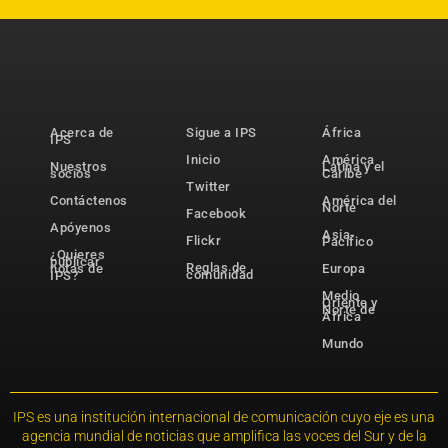
Acerca de
Sigue a IPS
África
IPS
Inicio
América
Nuestros
Latina y el
socios
Caribe
Twitter
Contáctenos
América del
Norte
Facebook
Apóyenos
Asia-
Flickr
Pacífico
¿Quieres
publicar
Reglas de
notas de
Europa
comunidad
IPS?
Medio
Oriente y
Norte de
África
Mundo
IPS es una institución internacional de comunicación cuyo eje es una
agencia mundial de noticias que amplifica las voces del Sur y de la