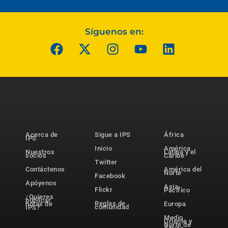
Síguenos en:
Acerca de
Sigue a IPS
África
IPS
Inicio
América
Nuestros
Latina y el
socios
Caribe
Twitter
Contáctenos
América del
Norte
Facebook
Apóyenos
Asia-
Flickr
Pacífico
¿Quieres
publicar
Reglas de
notas de
Europa
comunidad
IPS?
Medio
Oriente y
Norte de