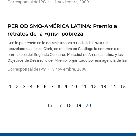
Corresponsal de IPS
11 noviembre, 2009
PERIODISMO-AMÉRICA LATINA: Premio a
retratos de la «gris» pobreza
Con la presencia de la administradora mundial del PNUD, la
neozelandesa Helen Clark, se celebró en Santiago la ceremonia de
premiación del Segundo Concurso Periodístico América Latina y los
Objetivos de Desarrollo del Milenio, organizado por esa agencia de las
Corresponsal de IPS
5 noviembre, 2009
1
2
3
4
5
6
7
8
9
10
11
12
13
14
15
16
17
18
19
20