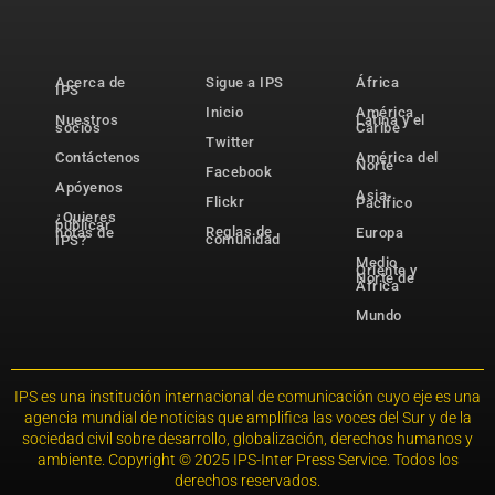
Acerca de
Sigue a IPS
África
IPS
Inicio
América
Nuestros
Latina y el
socios
Caribe
Twitter
Contáctenos
América del
Norte
Facebook
Apóyenos
Asia-
Flickr
Pacífico
¿Quieres
publicar
Reglas de
notas de
Europa
comunidad
IPS?
Medio
Oriente y
Norte de
África
Mundo
IPS es una institución internacional de comunicación cuyo eje es una
agencia mundial de noticias que amplifica las voces del Sur y de la
sociedad civil sobre desarrollo, globalización, derechos humanos y
ambiente. Copyright © 2025 IPS-Inter Press Service. Todos los
derechos reservados.