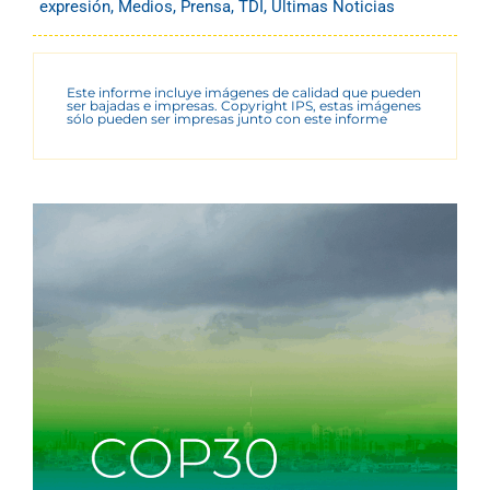
expresión
,
Medios
,
Prensa
,
TDI
,
Últimas Noticias
Este informe incluye imágenes de calidad que pueden
ser bajadas e impresas. Copyright IPS, estas imágenes
sólo pueden ser impresas junto con este informe