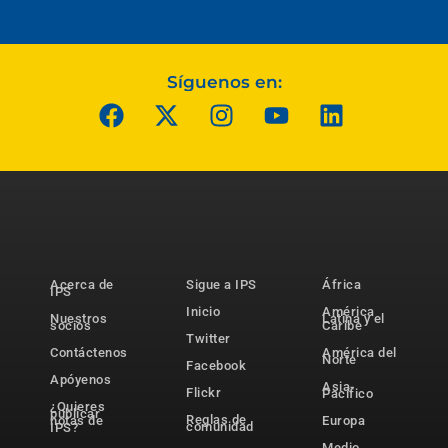
Síguenos en:
Acerca de
Sigue a IPS
África
IPS
Inicio
América
Nuestros
Latina y el
socios
Caribe
Twitter
Contáctenos
América del
Norte
Facebook
Apóyenos
Asia-
Flickr
Pacífico
¿Quieres
publicar
Reglas de
notas de
Europa
comunidad
IPS?
Medio