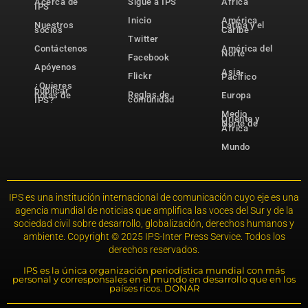
Acerca de
Sigue a IPS
África
IPS
Inicio
América
Nuestros
Latina y el
socios
Caribe
Twitter
Contáctenos
América del
Norte
Facebook
Apóyenos
Asia-
Flickr
Pacífico
¿Quieres
publicar
Reglas de
notas de
Europa
comunidad
IPS?
Medio
Oriente y
Norte de
África
Mundo
IPS es una institución internacional de comunicación cuyo eje es una
agencia mundial de noticias que amplifica las voces del Sur y de la
sociedad civil sobre desarrollo, globalización, derechos humanos y
ambiente. Copyright © 2025 IPS-Inter Press Service. Todos los
derechos reservados.
IPS es la única organización periodística mundial con más
personal y corresponsales en el mundo en desarrollo que en los
países ricos. DONAR