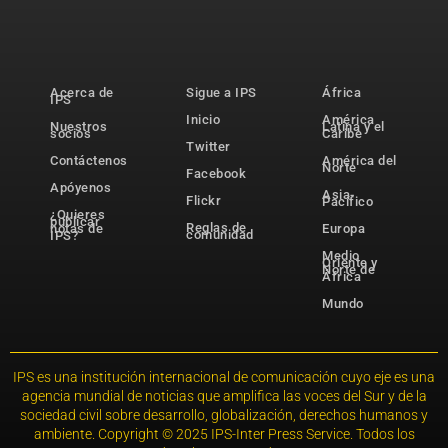
Acerca de
Sigue a IPS
África
IPS
Inicio
América
Nuestros
Latina y el
socios
Caribe
Twitter
Contáctenos
América del
Norte
Facebook
Apóyenos
Asia-
Flickr
Pacífico
¿Quieres
publicar
Reglas de
notas de
Europa
comunidad
IPS?
Medio
Oriente y
Norte de
África
Mundo
IPS es una institución internacional de comunicación cuyo eje es una
agencia mundial de noticias que amplifica las voces del Sur y de la
sociedad civil sobre desarrollo, globalización, derechos humanos y
ambiente. Copyright © 2025 IPS-Inter Press Service. Todos los