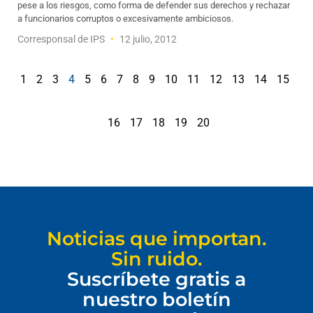
pese a los riesgos, como forma de defender sus derechos y rechazar
a funcionarios corruptos o excesivamente ambiciosos.
Corresponsal de IPS
12 julio, 2012
1
2
3
4
5
6
7
8
9
10
11
12
13
14
15
16
17
18
19
20
Noticias que importan.
Sin ruido.
Suscríbete gratis a
nuestro boletín