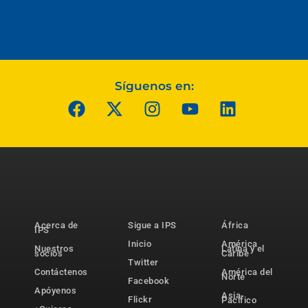
Síguenos en:
Acerca de
Sigue a IPS
África
IPS
Inicio
América
Nuestros
Latina y el
socios
Caribe
Twitter
Contáctenos
América del
Norte
Facebook
Apóyenos
Asia-
Flickr
Pacífico