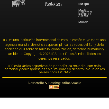
¿Quieres
publicar
Reglas de
notas de
Europa
comunidad
IPS?
Medio
Oriente y
Norte de
África
Mundo
IPS es una institución internacional de comunicación cuyo eje es una
agencia mundial de noticias que amplifica las voces del Sur y de la
sociedad civil sobre desarrollo, globalización, derechos humanos y
ambiente. Copyright © 2025 IPS-Inter Press Service. Todos los
derechos reservados.
IPS es la única organización periodística mundial con más
personal y corresponsales en el mundo en desarrollo que en los
países ricos. DONAR
Desarrollo & Hosting: Atiko.Studio