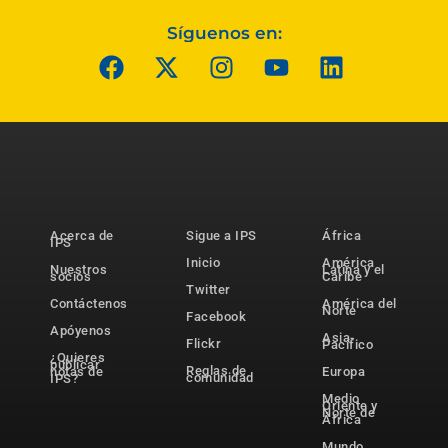
Síguenos en:
Acerca de
Sigue a IPS
África
IPS
Inicio
América
Nuestros
Latina y el
socios
Caribe
Twitter
Contáctenos
América del
Norte
Facebook
Apóyenos
Asia-
Flickr
Pacífico
¿Quieres
publicar
Reglas de
notas de
Europa
comunidad
IPS?
Medio
Oriente y
Norte de
África
Mundo