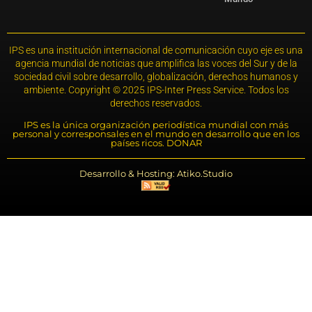
IPS es una institución internacional de comunicación cuyo eje es una
agencia mundial de noticias que amplifica las voces del Sur y de la
sociedad civil sobre desarrollo, globalización, derechos humanos y
ambiente. Copyright © 2025 IPS-Inter Press Service. Todos los
derechos reservados.
IPS es la única organización periodística mundial con más
personal y corresponsales en el mundo en desarrollo que en los
países ricos. DONAR
Desarrollo & Hosting: Atiko.Studio