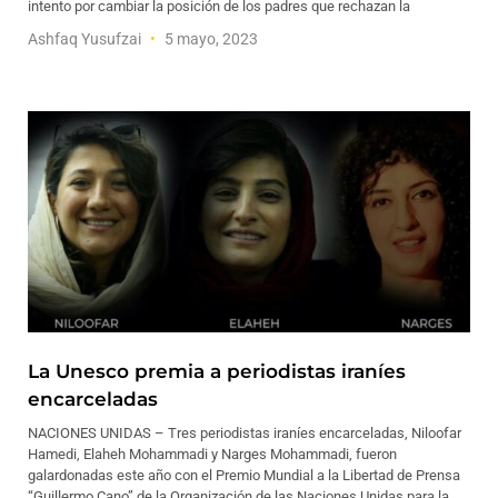
intento por cambiar la posición de los padres que rechazan la
Ashfaq Yusufzai
5 mayo, 2023
La Unesco premia a periodistas iraníes
encarceladas
NACIONES UNIDAS – Tres periodistas iraníes encarceladas, Niloofar
Hamedi, Elaheh Mohammadi y Narges Mohammadi, fueron
galardonadas este año con el Premio Mundial a la Libertad de Prensa
“Guillermo Cano” de la Organización de las Naciones Unidas para la