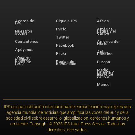
Acerca de
Sigue a IPS
África
IPS
Inicio
América
Nuestros
Latina y el
socios
Caribe
Twitter
Contáctenos
América del
Norte
Facebook
Apóyenos
Asia-
Flickr
Pacífico
¿Quieres
publicar
Reglas de
notas de
Europa
comunidad
IPS?
Medio
Oriente y
Norte de
África
Mundo
IPS es una institución internacional de comunicación cuyo eje es una
agencia mundial de noticias que amplifica las voces del Sur y de la
sociedad civil sobre desarrollo, globalización, derechos humanos y
ambiente. Copyright © 2025 IPS-Inter Press Service. Todos los
derechos reservados.