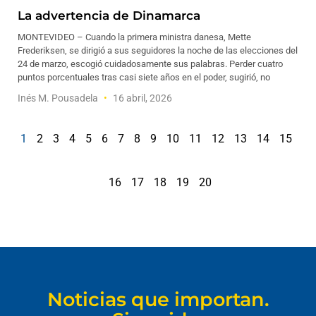
La advertencia de Dinamarca
MONTEVIDEO – Cuando la primera ministra danesa, Mette
Frederiksen, se dirigió a sus seguidores la noche de las elecciones del
24 de marzo, escogió cuidadosamente sus palabras. Perder cuatro
puntos porcentuales tras casi siete años en el poder, sugirió, no
Inés M. Pousadela
16 abril, 2026
1
2
3
4
5
6
7
8
9
10
11
12
13
14
15
16
17
18
19
20
Noticias que importan.