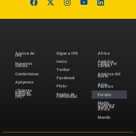
Acerca de
Sigue a IPS
África
IPS
Inicio
América
Nuestros
Latina y el
socios
Caribe
Twitter
Contáctenos
América del
Norte
Facebook
Apóyenos
Asia-
Flickr
Pacífico
¿Quieres
publicar
Reglas de
notas de
Europa
comunidad
IPS?
Medio
Oriente y
Norte de
África
Mundo