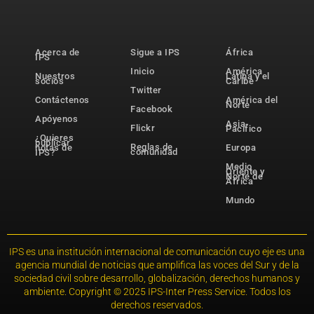
Acerca de
Sigue a IPS
África
IPS
Inicio
América
Nuestros
Latina y el
socios
Caribe
Twitter
Contáctenos
América del
Norte
Facebook
Apóyenos
Asia-
Flickr
Pacífico
¿Quieres
publicar
Reglas de
notas de
Europa
comunidad
IPS?
Medio
Oriente y
Norte de
África
Mundo
IPS es una institución internacional de comunicación cuyo eje es una
agencia mundial de noticias que amplifica las voces del Sur y de la
sociedad civil sobre desarrollo, globalización, derechos humanos y
ambiente. Copyright © 2025 IPS-Inter Press Service. Todos los
derechos reservados.