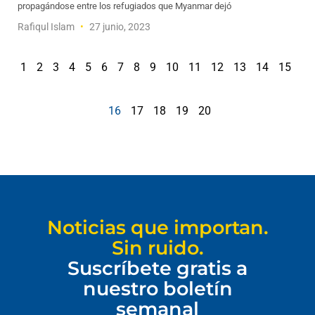
propagándose entre los refugiados que Myanmar dejó
Rafiqul Islam
27 junio, 2023
1
2
3
4
5
6
7
8
9
10
11
12
13
14
15
16
17
18
19
20
Noticias que importan.
Sin ruido.
Suscríbete gratis a
nuestro boletín
semanal