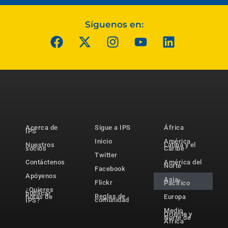
Síguenos en:
Acerca de
Sigue a IPS
África
IPS
Inicio
América
Nuestros
Latina y el
socios
Caribe
Twitter
Contáctenos
América del
Norte
Facebook
Apóyenos
Asia-
Flickr
Pacífico
¿Quieres
publicar
Reglas de
notas de
Europa
comunidad
IPS?
Medio
Oriente y
Norte de
África