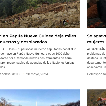
d en Papúa Nueva Guinea deja miles
Se agrav
muertos y desplazados
mujeres 
RA – Unas 670 personas murieron sepultadas por el alud
AFGANISTÁN – 
4 de mayo en Papúa Nueva Guinea, y otras 8000 deben
problemas de 
zarse por el temor de nuevos deslizamientos de tierra,
destaca un in
maron responsables de agencias de las Naciones Unidas
departamento 
dos
observaron un
sponsal de IPS
28 mayo, 2024
Corresponsa