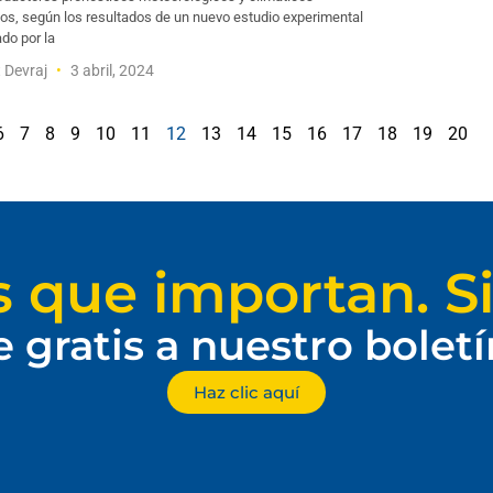
os, según los resultados de un nuevo estudio experimental
ado por la
t Devraj
3 abril, 2024
6
7
8
9
10
11
12
13
14
15
16
17
18
19
20
s que importan. Si
e gratis a nuestro bolet
Haz clic aquí