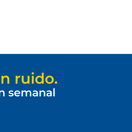
n ruido.
ín semanal