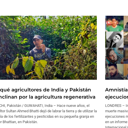
 qué agricultores de India y Pakistán
Amnistía
nclinan por la agricultura regenerativa
ejecucio
HI, Pakistán / GUWAHATI, India – Hace nueve años, el
LONDRES – Irá
ltor Sultan Ahmed Bhatti dejó de labrar la tierra y de utilizar la
muerte masiva
a de los fertilizantes y pesticidas en su pequeña granja en
ejecuciones m
 Bhattian, en Pakistán.
en un informe
Internacional (