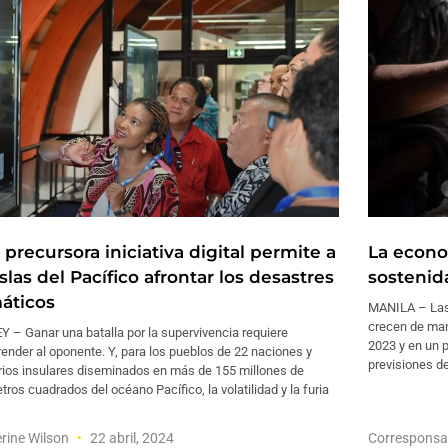
precursora iniciativa digital permite a
La econo
islas del Pacífico afrontar los desastres
sostenid
máticos
MANILA – Las 
crecen de man
 – Ganar una batalla por la supervivencia requiere
2023 y en un p
nder al oponente. Y, para los pueblos de 22 naciones y
previsiones de
orios insulares diseminados en más de 155 millones de
tros cuadrados del océano Pacífico, la volatilidad y la furia
rine Wilson
22 abril, 2024
Corresponsa