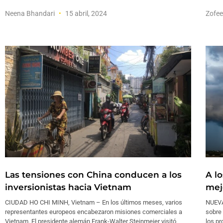
Neena Bhandari
15 abril, 2024
Zofe
Las tensiones con China conducen a los
A lo
inversionistas hacia Vietnam
mej
CIUDAD HO CHI MINH, Vietnam – En los últimos meses, varios
NUEVA
representantes europeos encabezaron misiones comerciales a
sobre
Vietnam. El presidente alemán Frank-Walter Steinmeier visitó
los pr