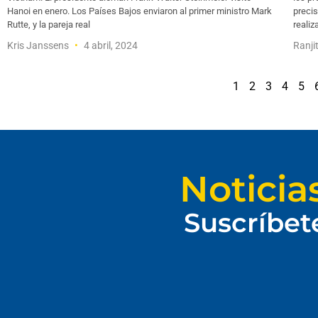
Hanoi en enero. Los Países Bajos enviaron al primer ministro Mark
precis
Rutte, y la pareja real
realiz
Kris Janssens
4 abril, 2024
Ranji
1
2
3
4
5
Noticia
Suscríbet