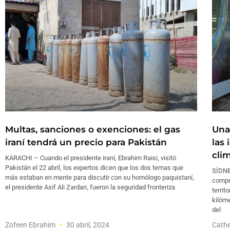
Multas, sanciones o exenciones: el gas
Una 
iraní tendrá un precio para Pakistán
las 
cli
KARACHI – Cuando el presidente iraní, Ebrahim Raisi, visitó
Pakistán el 22 abril, los expertos dicen que los dos temas que
SÍDNEY
más estaban en mente para discutir con su homólogo paquistaní,
compre
el presidente Asif Ali Zardari, fueron la seguridad fronteriza
territ
kilóme
del
Zofeen Ebrahim
30 abril, 2024
Cathe