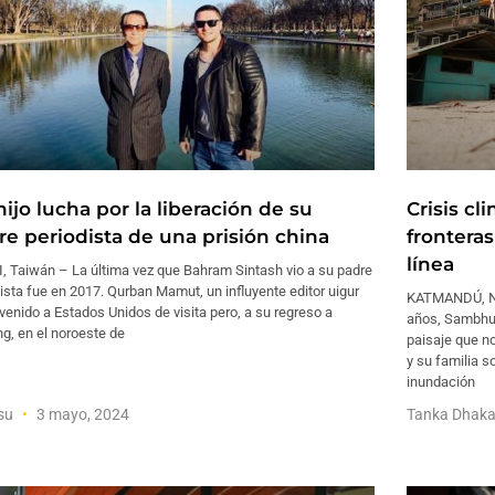
ijo lucha por la liberación de su
Crisis cl
re periodista de una prisión china
frontera
línea
, Taiwán – La última vez que Bahram Sintash vio a su padre
ista fue en 2017. Qurban Mamut, un influyente editor uigur
KATMANDÚ, Nep
venido a Estados Unidos de visita pero, a su regreso a
años, Sambhu
ng, en el noroeste de
paisaje que no
y su familia so
inundación
Hsu
3 mayo, 2024
Tanka Dhaka