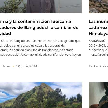
clima y la contaminación fuerzan a
Las inun
cadores de Bangladesh a cambiar de
cada vez
ividad
Himalay
OGRAM, Bangladesh – Jishuram Das, un sexagenario que
KATMANDÚ – Ph
en Jelepara, una aldea ubicada a las afueras de
2015 y 2021, 
ogram, la segunda gran urbe de Bangladesh, ha estado
al sherpa que
do peces del río Karnaphuli desde su infancia. Pero hoy en
montaña del E
ul Islam
10 junio, 2024
Tanka Dhaka