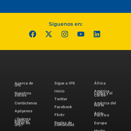
Síguenos en:
Acerca de
Sigue a IPS
África
IPS
Inicio
América
Nuestros
Latina y el
socios
Caribe
Twitter
Contáctenos
América del
Norte
Facebook
Apóyenos
Asia-
Flickr
Pacífico
¿Quieres
publicar
Reglas de
notas de
Europa
comunidad
IPS?
Medio