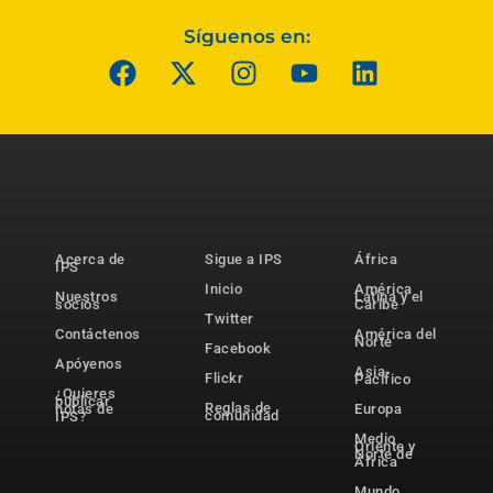
Síguenos en:
Acerca de
Sigue a IPS
África
IPS
Inicio
América
Nuestros
Latina y el
socios
Caribe
Twitter
Contáctenos
América del
Norte
Facebook
Apóyenos
Asia-
Flickr
Pacífico
¿Quieres
publicar
Reglas de
notas de
Europa
comunidad
IPS?
Medio
Oriente y
Norte de
África
Mundo