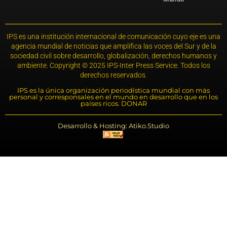
IPS es una institución internacional de comunicación cuyo eje es una
agencia mundial de noticias que amplifica las voces del Sur y de la
sociedad civil sobre desarrollo, globalización, derechos humanos y
ambiente. Copyright © 2025 IPS-Inter Press Service. Todos los
derechos reservados.
IPS es la única organización periodística mundial con más
personal y corresponsales en el mundo en desarrollo que en los
países ricos. DONAR
Desarrollo & Hosting: Atiko.Studio