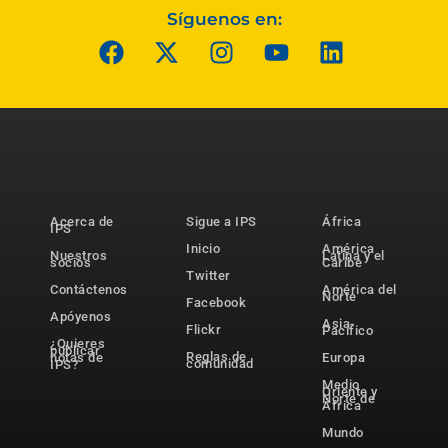
Síguenos en:
Acerca de
Sigue a IPS
África
IPS
Inicio
América
Nuestros
Latina y el
socios
Caribe
Twitter
Contáctenos
América del
Norte
Facebook
Apóyenos
Asia-
Flickr
Pacífico
¿Quieres
publicar
Reglas de
notas de
Europa
comunidad
IPS?
Medio
Oriente y
Norte de
África
Mundo