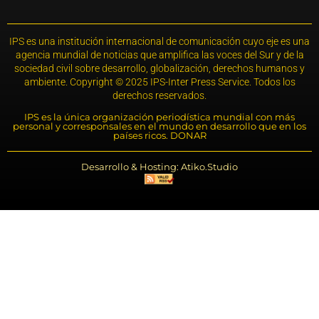
IPS es una institución internacional de comunicación cuyo eje es una
agencia mundial de noticias que amplifica las voces del Sur y de la
sociedad civil sobre desarrollo, globalización, derechos humanos y
ambiente. Copyright © 2025 IPS-Inter Press Service. Todos los
derechos reservados.
IPS es la única organización periodística mundial con más
personal y corresponsales en el mundo en desarrollo que en los
países ricos. DONAR
Desarrollo & Hosting: Atiko.Studio