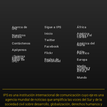
Acerca de
Sigue a IPS
África
IPS
Inicio
América
Nuestros
Latina y el
socios
Caribe
Twitter
Contáctenos
América del
Norte
Facebook
Apóyenos
Asia-
Flickr
Pacífico
¿Quieres
publicar
Reglas de
notas de
Europa
comunidad
IPS?
Medio
Oriente y
Norte de
África
Mundo
IPS es una institución internacional de comunicación cuyo eje es una
agencia mundial de noticias que amplifica las voces del Sur y de la
sociedad civil sobre desarrollo, globalización, derechos humanos y