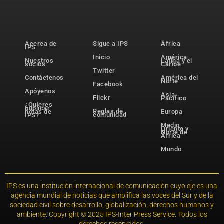
Acerca de
Sigue a IPS
África
IPS
Inicio
América
Nuestros
Latina y el
socios
Caribe
Twitter
Contáctenos
América del
Norte
Facebook
Apóyenos
Asia-
Flickr
Pacífico
¿Quieres
publicar
Reglas de
notas de
Europa
comunidad
IPS?
Medio
Oriente y
Norte de
África
Mundo
IPS es una institución internacional de comunicación cuyo eje es una
agencia mundial de noticias que amplifica las voces del Sur y de la
sociedad civil sobre desarrollo, globalización, derechos humanos y
ambiente. Copyright © 2025 IPS-Inter Press Service. Todos los