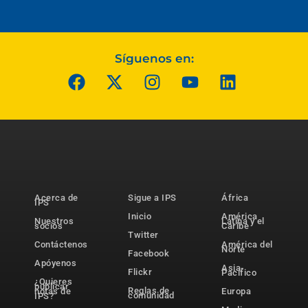
Síguenos en:
Acerca de
Sigue a IPS
África
IPS
Inicio
América
Nuestros
Latina y el
socios
Caribe
Twitter
Contáctenos
América del
Norte
Facebook
Apóyenos
Asia-
Flickr
Pacífico
¿Quieres
publicar
Reglas de
notas de
Europa
comunidad
IPS?