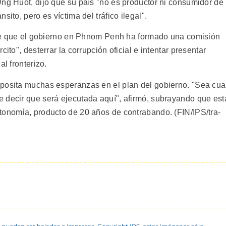
Ung Huot, dijo que su país "no es productor ni consumidor de
ito, pero es víctima del tráfico ilegal".
iene que el gobierno en Phnom Penh ha formado una comisión
ito", desterrar la corrupción oficial e intentar presentar
al fronterizo.
eposita muchas esperanzas en el plan del gobierno. "Sea cua
 decir que será ejecutada aquí", afirmó, subrayando que est
tonomía, producto de 20 años de contrabando. (FIN/IPS/tra-