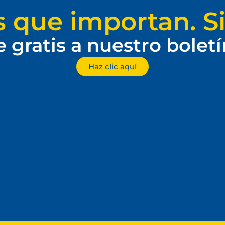
s que importan. Si
e gratis a nuestro bolet
Haz clic aquí