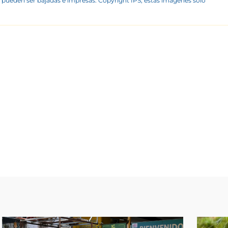
 pueden ser bajadas e impresas. Copyright IPS, estas imágenes sólo