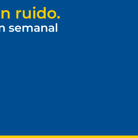
n ruido.
ín semanal