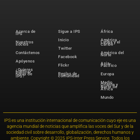
Acerca de
Sigue a IPS
África
IPS
Inicio
América
Nuestros
Latina y el
socios
Caribe
Twitter
Contáctenos
América del
Norte
Facebook
Apóyenos
Asia-
Flickr
Pacífico
¿Quieres
publicar
Reglas de
notas de
Europa
comunidad
IPS?
Medio
Oriente y
Norte de
África
Mundo
IPS es una institución internacional de comunicación cuyo eje es una
agencia mundial de noticias que amplifica las voces del Sur y de la
sociedad civil sobre desarrollo, globalización, derechos humanos y
ambiente. Copyright © 2025 IPS-Inter Press Service. Todos los