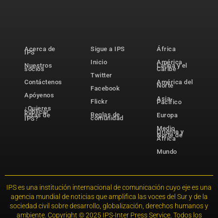
Acerca de
Sigue a IPS
África
IPS
Inicio
América
Nuestros
Latina y el
socios
Caribe
Twitter
Contáctenos
América del
Norte
Facebook
Apóyenos
Asia-
Flickr
Pacífico
¿Quieres
publicar
Reglas de
notas de
Europa
comunidad
IPS?
Medio
Oriente y
Norte de
África
Mundo
IPS es una institución internacional de comunicación cuyo eje es una
agencia mundial de noticias que amplifica las voces del Sur y de la
sociedad civil sobre desarrollo, globalización, derechos humanos y
ambiente. Copyright © 2025 IPS-Inter Press Service. Todos los