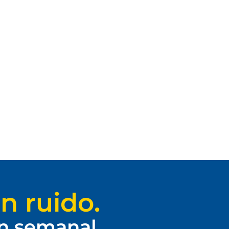
n ruido.
ín semanal