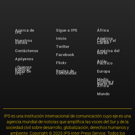
Acerca de
Sigue a IPS
África
IPS
Inicio
América
Nuestros
Latina y el
socios
Caribe
Twitter
Contáctenos
América del
Norte
Facebook
Apóyenos
Asia-
Flickr
Pacífico
¿Quieres
publicar
Reglas de
notas de
Europa
comunidad
IPS?
Medio
Oriente y
Norte de
África
Mundo
IPS es una institución internacional de comunicación cuyo eje es una
agencia mundial de noticias que amplifica las voces del Sur y de la
sociedad civil sobre desarrollo, globalización, derechos humanos y
ambiente. Copyright © 2025 IPS-Inter Press Service. Todos los