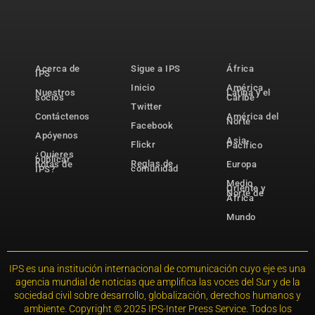
Acerca de
Sigue a IPS
África
IPS
Inicio
América
Nuestros
Latina y el
socios
Caribe
Twitter
Contáctenos
América del
Norte
Facebook
Apóyenos
Asia-
Flickr
Pacífico
¿Quieres
publicar
Reglas de
notas de
Europa
comunidad
IPS?
Medio
Oriente y
Norte de
África
Mundo
IPS es una institución internacional de comunicación cuyo eje es una
agencia mundial de noticias que amplifica las voces del Sur y de la
sociedad civil sobre desarrollo, globalización, derechos humanos y
ambiente. Copyright © 2025 IPS-Inter Press Service. Todos los