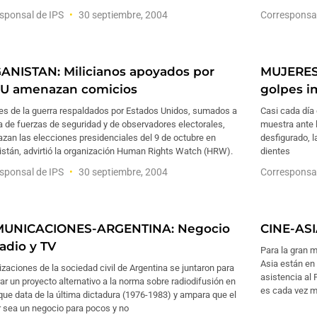
sponsal de IPS
30 septiembre, 2004
Corresponsa
ANISTAN: Milicianos apoyados por
MUJERES-
U amenazan comicios
golpes 
es de la guerra respaldados por Estados Unidos, sumados a
Casi cada día
ta de fuerzas de seguridad y de observadores electorales,
muestra ante l
zan las elecciones presidenciales del 9 de octubre en
desfigurado, l
istán, advirtió la organización Human Rights Watch (HRW).
dientes
sponsal de IPS
30 septiembre, 2004
Corresponsa
UNICACIONES-ARGENTINA: Negocio
CINE-ASI
radio y TV
Para la gran m
Asia están en 
zaciones de la sociedad civil de Argentina se juntaron para
asistencia al
ar un proyecto alternativo a la norma sobre radiodifusión en
es cada vez m
 que data de la última dictadura (1976-1983) y ampara que el
r sea un negocio para pocos y no