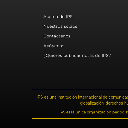
Acerca de IPS
Nuestros socios
Contáctenos
Apóyenos
¿Quieres publicar notas de IPS?
IPS es una institución internacional de comunicac
globalización, derechos 
IPS es la única organización periodí