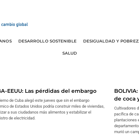
ANOS
DESARROLLO SOSTENIBLE
DESIGUALDAD Y POBREZ
SALUD
A-EEUU: Las pérdidas del embargo
BOLIVIA:
de coca y
ierno de Cuba alegó este jueves que sin el embargo
ico de Estados Unidos podría construir miles de viviendas,
Cultivadores 
izar a sus ciudadanos más alimentos y estabilizar el
pacífica de c
stro de electricidad.
plantaciones e
departamento 
murió un cam