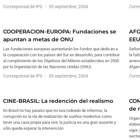
Corresponsal de IPS
30 septiembre, 2004
Corre
COOPERACION-EUROPA: Fundaciones se
AFG
apuntan a metas de ONU
EEU
Las fundaciones europeas aumentarán los fondos que dedican a
Señor
la cooperación con los países del Sur en desarrollo, para contribuir
la fal
al cumplimiento de los Objetivos del Milenio establecidos en 2000
amena
por la Organización de las Naciones Unidas (ONU).
Afgan
Corresponsal de IPS
30 septiembre, 2004
Corre
CINE-BRASIL: La redención del realismo
COM
de 
En Brasil no hay paraíso que no sea rodeado de infiernos, la
corrupción es la vía de realización de sueños modestos como
Organi
tener una casa propia para vivir, la justicia es una gran ausente y
elabor
sólo queda esperar la intervención
vigor,
secto