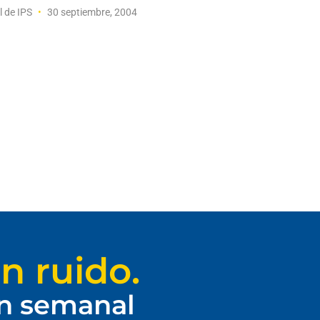
l de IPS
30 septiembre, 2004
n ruido.
ín semanal