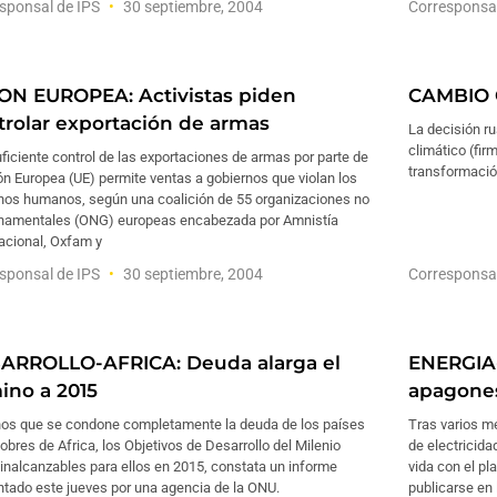
sponsal de IPS
30 septiembre, 2004
Corresponsa
ON EUROPEA: Activistas piden
CAMBIO C
trolar exportación de armas
La decisión ru
climático (fi
uficiente control de las exportaciones de armas por parte de
transformació
ón Europea (UE) permite ventas a gobiernos que violan los
hos humanos, según una coalición de 55 organizaciones no
namentales (ONG) europeas encabezada por Amnistía
acional, Oxfam y
sponsal de IPS
30 septiembre, 2004
Corresponsa
ARROLLO-AFRICA: Deuda alarga el
ENERGIA-
ino a 2015
apagone
os que se condone completamente la deuda de los países
Tras varios m
bres de Africa, los Objetivos de Desarrollo del Milenio
de electricida
inalcanzables para ellos en 2015, constata un informe
vida con el p
ntado este jueves por una agencia de la ONU.
publicarse en 