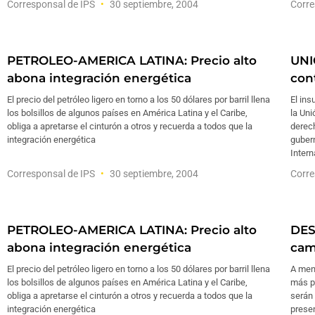
Corresponsal de IPS
30 septiembre, 2004
Corre
PETROLEO-AMERICA LATINA: Precio alto
UNI
abona integración energética
con
El precio del petróleo ligero en torno a los 50 dólares por barril llena
El ins
los bolsillos de algunos países en América Latina y el Caribe,
la Uni
obliga a apretarse el cinturón a otros y recuerda a todos que la
derec
integración energética
guber
Intern
Corresponsal de IPS
30 septiembre, 2004
Corre
PETROLEO-AMERICA LATINA: Precio alto
DES
abona integración energética
cam
El precio del petróleo ligero en torno a los 50 dólares por barril llena
A men
los bolsillos de algunos países en América Latina y el Caribe,
más po
obliga a apretarse el cinturón a otros y recuerda a todos que la
serán 
integración energética
prese