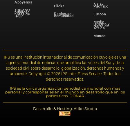
Apóyenos
Asia-
Flickr
Pacífico
¿Quieres
publicar
Reglas de
notas de
Europa
comunidad
IPS?
Medio
Oriente y
Norte de
África
Mundo
IPS es una institución internacional de comunicación cuyo eje es una
agencia mundial de noticias que amplifica las voces del Sur y de la
sociedad civil sobre desarrollo, globalización, derechos humanos y
ambiente. Copyright © 2025 IPS-Inter Press Service. Todos los
derechos reservados.
IPS es la única organización periodística mundial con más
personal y corresponsales en el mundo en desarrollo que en los
países ricos. DONAR
Desarrollo & Hosting: Atiko.Studio