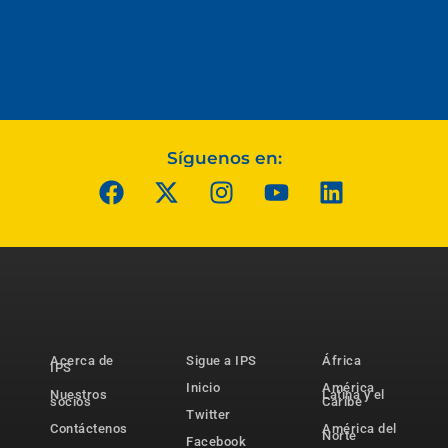
Síguenos en:
Acerca de
Sigue a IPS
África
IPS
Inicio
América
Nuestros
Latina y el
socios
Caribe
Twitter
Contáctenos
América del
Norte
Facebook