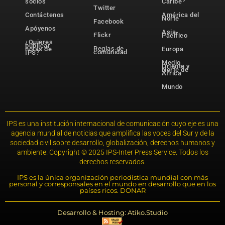
socios
Caribe
Twitter
Contáctenos
América del
Norte
Facebook
Apóyenos
Asia-
Flickr
Pacífico
¿Quieres
publicar
Reglas de
notas de
Europa
comunidad
IPS?
Medio
Oriente y
Norte de
África
Mundo
IPS es una institución internacional de comunicación cuyo eje es una
agencia mundial de noticias que amplifica las voces del Sur y de la
sociedad civil sobre desarrollo, globalización, derechos humanos y
ambiente. Copyright © 2025 IPS-Inter Press Service. Todos los
derechos reservados.
IPS es la única organización periodística mundial con más
personal y corresponsales en el mundo en desarrollo que en los
países ricos. DONAR
Desarrollo & Hosting: Atiko.Studio