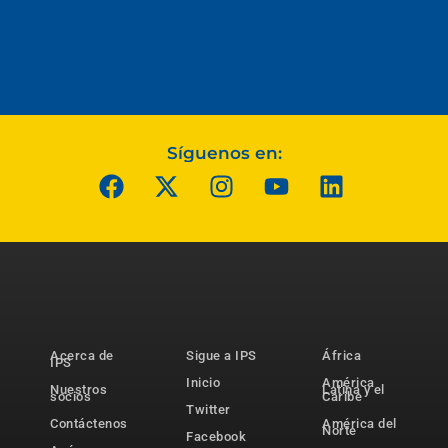
Síguenos en:
Acerca de
Sigue a IPS
África
IPS
Inicio
América
Nuestros
Latina y el
socios
Caribe
Twitter
Contáctenos
América del
Norte
Facebook