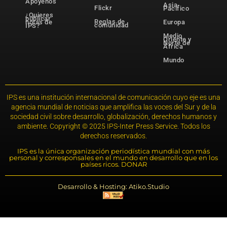
Apóyenos
Asia-
Flickr
Pacífico
¿Quieres
publicar
Reglas de
notas de
Europa
comunidad
IPS?
Medio
Oriente y
Norte de
África
Mundo
IPS es una institución internacional de comunicación cuyo eje es una
agencia mundial de noticias que amplifica las voces del Sur y de la
sociedad civil sobre desarrollo, globalización, derechos humanos y
ambiente. Copyright © 2025 IPS-Inter Press Service. Todos los
derechos reservados.
IPS es la única organización periodística mundial con más
personal y corresponsales en el mundo en desarrollo que en los
países ricos. DONAR
Desarrollo & Hosting: Atiko.Studio