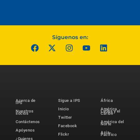
Síguenos en:
Acerca de
Sigue a IPS
África
IPS
Inicio
América
Nuestros
Latina y el
socios
Caribe
Twitter
Contáctenos
América del
Norte
Facebook
Apóyenos
Asia-
Flickr
Pacífico
¿Quieres