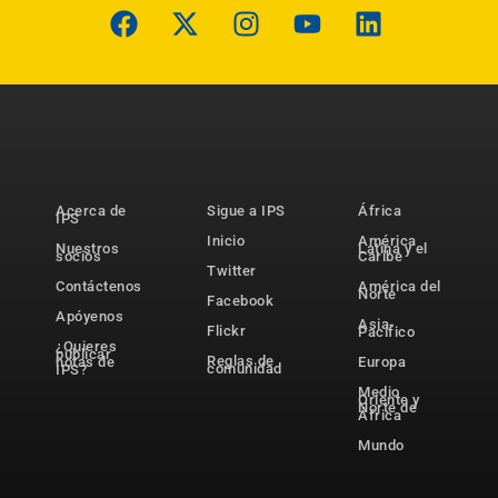
Acerca de
Sigue a IPS
África
IPS
Inicio
América
Nuestros
Latina y el
socios
Caribe
Twitter
Contáctenos
América del
Norte
Facebook
Apóyenos
Asia-
Flickr
Pacífico
¿Quieres
publicar
Reglas de
notas de
Europa
comunidad
IPS?
Medio
Oriente y
Norte de
África
Mundo