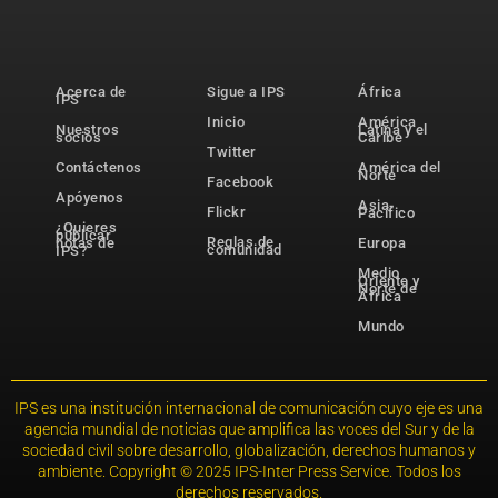
Acerca de
Sigue a IPS
África
IPS
Inicio
América
Nuestros
Latina y el
socios
Caribe
Twitter
Contáctenos
América del
Norte
Facebook
Apóyenos
Asia-
Flickr
Pacífico
¿Quieres
publicar
Reglas de
notas de
Europa
comunidad
IPS?
Medio
Oriente y
Norte de
África
Mundo
IPS es una institución internacional de comunicación cuyo eje es una
agencia mundial de noticias que amplifica las voces del Sur y de la
sociedad civil sobre desarrollo, globalización, derechos humanos y
ambiente. Copyright © 2025 IPS-Inter Press Service. Todos los
derechos reservados.