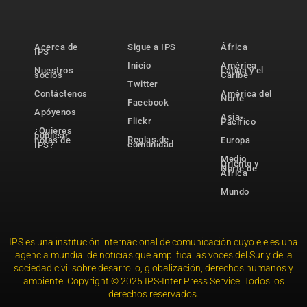
Acerca de
Sigue a IPS
África
IPS
Inicio
América
Nuestros
Latina y el
socios
Caribe
Twitter
Contáctenos
América del
Norte
Facebook
Apóyenos
Asia-
Flickr
Pacífico
¿Quieres
publicar
Reglas de
notas de
Europa
comunidad
IPS?
Medio
Oriente y
Norte de
África
Mundo
IPS es una institución internacional de comunicación cuyo eje es una
agencia mundial de noticias que amplifica las voces del Sur y de la
sociedad civil sobre desarrollo, globalización, derechos humanos y
ambiente. Copyright © 2025 IPS-Inter Press Service. Todos los
derechos reservados.