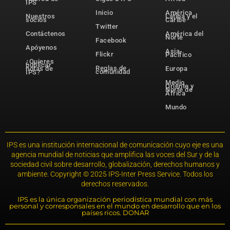
IPS
Inicio
América
Nuestros
Latina y el
socios
Caribe
Twitter
Contáctenos
América del
Norte
Facebook
Apóyenos
Asia-
Flickr
Pacífico
¿Quieres
publicar
Reglas de
notas de
Europa
comunidad
IPS?
Medio
Oriente y
Norte de
África
Mundo
IPS es una institución internacional de comunicación cuyo eje es una
agencia mundial de noticias que amplifica las voces del Sur y de la
sociedad civil sobre desarrollo, globalización, derechos humanos y
ambiente. Copyright © 2025 IPS-Inter Press Service. Todos los
derechos reservados.
IPS es la única organización periodística mundial con más
personal y corresponsales en el mundo en desarrollo que en los
países ricos. DONAR