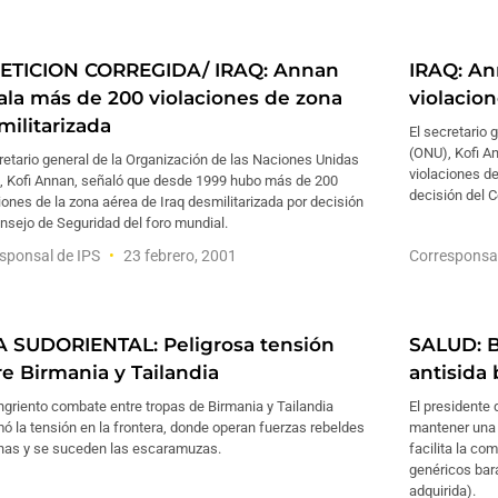
ETICION CORREGIDA/ IRAQ: Annan
IRAQ: An
ala más de 200 violaciones de zona
violacio
militarizada
El secretario 
(ONU), Kofi A
retario general de la Organización de las Naciones Unidas
violaciones de
, Kofi Annan, señaló que desde 1999 hubo más de 200
decisión del C
iones de la zona aérea de Iraq desmilitarizada por decisión
nsejo de Seguridad del foro mundial.
sponsal de IPS
23 febrero, 2001
Corresponsa
A SUDORIENTAL: Peligrosa tensión
SALUD: 
re Birmania y Tailandia
antisida 
griento combate entre tropas de Birmania y Tailandia
El presidente
ó la tensión en la frontera, donde operan fuerzas rebeldes
mantener una o
nas y se suceden las escaramuzas.
facilita la c
genéricos bar
adquirida).