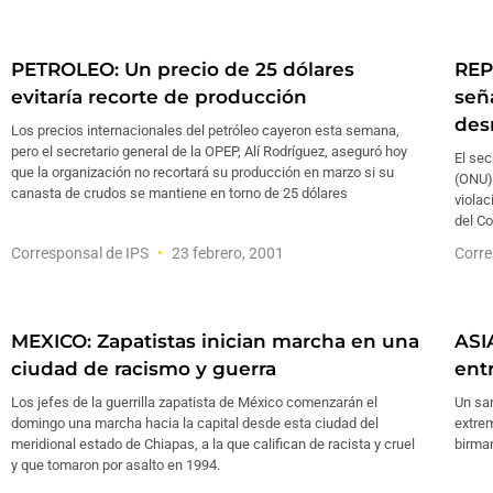
PETROLEO: Un precio de 25 dólares
REP
evitaría recorte de producción
señ
des
Los precios internacionales del petróleo cayeron esta semana,
pero el secretario general de la OPEP, Alí Rodríguez, aseguró hoy
El sec
que la organización no recortará su producción en marzo si su
(ONU)
canasta de crudos se mantiene en torno de 25 dólares
violac
del Co
Corresponsal de IPS
23 febrero, 2001
Corre
MEXICO: Zapatistas inician marcha en una
ASI
ciudad de racismo y guerra
ent
Los jefes de la guerrilla zapatista de México comenzarán el
Un san
domingo una marcha hacia la capital desde esta ciudad del
extrem
meridional estado de Chiapas, a la que califican de racista y cruel
birma
y que tomaron por asalto en 1994.