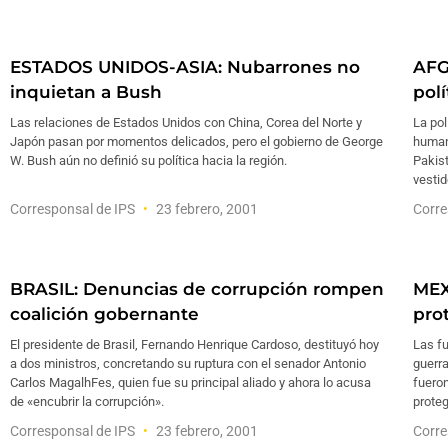
ESTADOS UNIDOS-ASIA: Nubarrones no
AFG
inquietan a Bush
pol
Las relaciones de Estados Unidos con China, Corea del Norte y
La pol
Japón pasan por momentos delicados, pero el gobierno de George
humani
W. Bush aún no definió su política hacia la región.
Pakist
vesti
Corresponsal de IPS
23 febrero, 2001
Corre
BRASIL: Denuncias de corrupción rompen
MEX
coalición gobernante
pro
El presidente de Brasil, Fernando Henrique Cardoso, destituyó hoy
Las f
a dos ministros, concretando su ruptura con el senador Antonio
guerra
Carlos MagalhFes, quien fue su principal aliado y ahora lo acusa
fuero
de «encubrir la corrupción».
proteg
Corresponsal de IPS
23 febrero, 2001
Corre