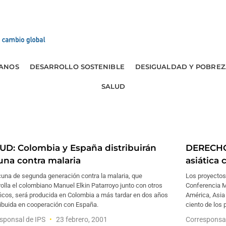
ANOS
DESARROLLO SOSTENIBLE
DESIGUALDAD Y POBREZ
SALUD
UD: Colombia y España distribuirán
DERECHO
una contra malaria
asiática 
cuna de segunda generación contra la malaria, que
Los proyectos 
olla el colombiano Manuel Elkin Patarroyo junto con otros
Conferencia M
ficos, será producida en Colombia a más tardar en dos años
América, Asia
ribuida en cooperación con España.
ciento de los
sponsal de IPS
23 febrero, 2001
Corresponsa