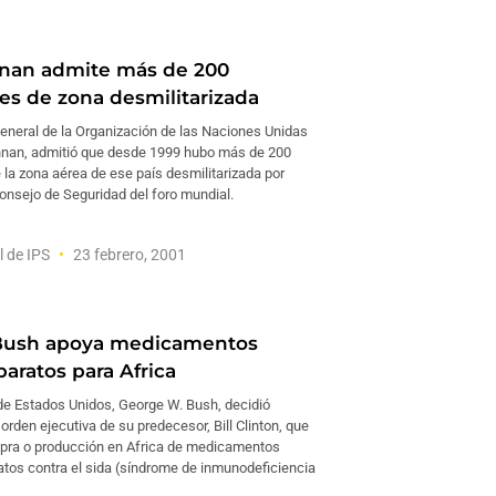
nan admite más de 200
nes de zona desmilitarizada
general de la Organización de las Naciones Unidas
nnan, admitió que desde 1999 hubo más de 200
 la zona aérea de ese país desmilitarizada por
onsejo de Seguridad del foro mundial.
l de IPS
23 febrero, 2001
Bush apoya medicamentos
baratos para Africa
 de Estados Unidos, George W. Bush, decidió
rden ejecutiva de su predecesor, Bill Clinton, que
ompra o producción en Africa de medicamentos
atos contra el sida (síndrome de inmunodeficiencia