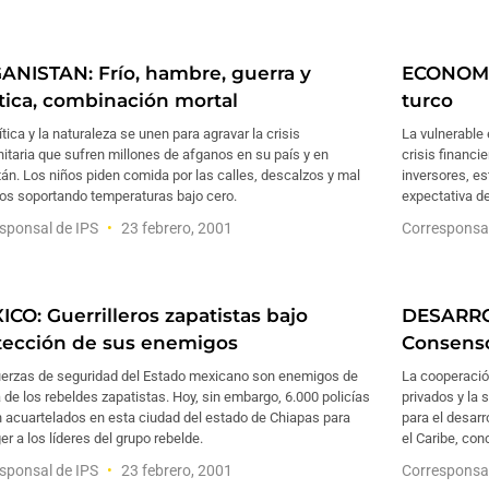
ANISTAN: Frío, hambre, guerra y
ECONOMI
ítica, combinación mortal
turco
ítica y la naturaleza se unen para agravar la crisis
La vulnerable 
taria que sufren millones de afganos en su país y en
crisis financi
án. Los niños piden comida por las calles, descalzos y mal
inversores, est
dos soportando temperaturas bajo cero.
expectativa d
sponsal de IPS
23 febrero, 2001
Corresponsa
ICO: Guerrilleros zapatistas bajo
DESARRO
tección de sus enemigos
Consenso
uerzas de seguridad del Estado mexicano son enemigos de
La cooperació
 de los rebeldes zapatistas. Hoy, sin embargo, 6.000 policías
privados y la 
n acuartelados en esta ciudad del estado de Chiapas para
para el desarr
er a los líderes del grupo rebelde.
el Caribe, con
sponsal de IPS
23 febrero, 2001
Corresponsa