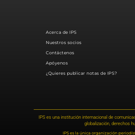
Acerca de IPS
Nuestros socios
Contáctenos
Apóyenos
¿Quieres publicar notas de IPS?
IPS es una institución internacional de comunicac
globalización, derechos 
IPS es la única organización periodí