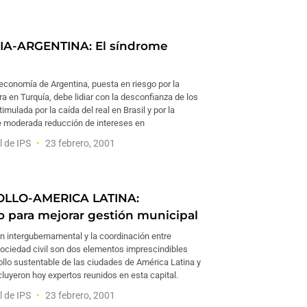
A-ARGENTINA: El síndrome
economía de Argentina, puesta en riesgo por la
era en Turquía, debe lidiar con la desconfianza de los
imulada por la caída del real en Brasil y por la
e moderada reducción de intereses en
l de IPS
23 febrero, 2001
LLO-AMERICA LATINA:
 para mejorar gestión municipal
n intergubernamental y la coordinación entre
sociedad civil son dos elementos imprescindibles
ollo sustentable de las ciudades de América Latina y
cluyeron hoy expertos reunidos en esta capital.
l de IPS
23 febrero, 2001