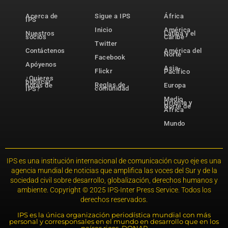
Acerca de
Sigue a IPS
África
IPS
Inicio
América
Nuestros
Latina y el
socios
Caribe
Twitter
Contáctenos
América del
Norte
Facebook
Apóyenos
Asia-
Flickr
Pacífico
¿Quieres
publicar
Reglas de
notas de
Europa
comunidad
IPS?
Medio
Oriente y
Norte de
África
Mundo
IPS es una institución internacional de comunicación cuyo eje es una
agencia mundial de noticias que amplifica las voces del Sur y de la
sociedad civil sobre desarrollo, globalización, derechos humanos y
ambiente. Copyright © 2025 IPS-Inter Press Service. Todos los
derechos reservados.
IPS es la única organización periodística mundial con más
personal y corresponsales en el mundo en desarrollo que en los