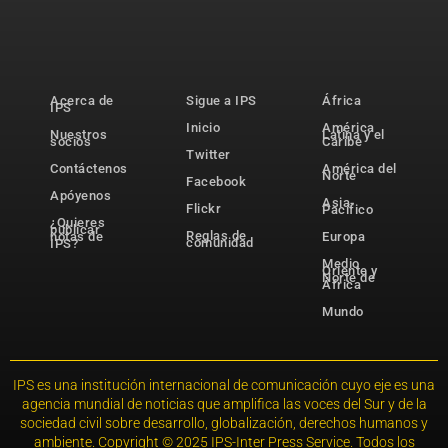
Acerca de
Sigue a IPS
África
IPS
Inicio
América
Nuestros
Latina y el
socios
Caribe
Twitter
Contáctenos
América del
Norte
Facebook
Apóyenos
Asia-
Flickr
Pacífico
¿Quieres
publicar
Reglas de
notas de
Europa
comunidad
IPS?
Medio
Oriente y
Norte de
África
Mundo
IPS es una institución internacional de comunicación cuyo eje es una
agencia mundial de noticias que amplifica las voces del Sur y de la
sociedad civil sobre desarrollo, globalización, derechos humanos y
ambiente. Copyright © 2025 IPS-Inter Press Service. Todos los