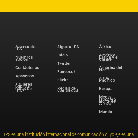
Acerca de
Sigue a IPS
África
IPS
Inicio
América
Nuestros
Latina y el
socios
Caribe
Twitter
Contáctenos
América del
Norte
Facebook
Apóyenos
Asia-
Flickr
Pacífico
¿Quieres
publicar
Reglas de
notas de
Europa
comunidad
IPS?
Medio
Oriente y
Norte de
África
Mundo
IPS es una institución internacional de comunicación cuyo eje es una