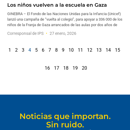
Los niños vuelven a la escuela en Gaza
GINEBRA – El Fondo de las Naciones Unidas para la Infancia (Unicef)
lanzó una campaña de “vuelta al colegio”, para apoyar a 336 000 de los
niños de la Franja de Gaza arrancados de las aulas por dos años de
Corresponsal de IPS
27 enero, 2026
1
2
3
4
5
6
7
8
9
10
11
12
13
14
15
16
17
18
19
20
Noticias que importan.
Sin ruido.