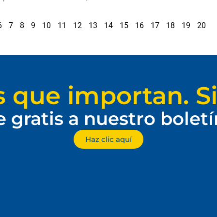
6
7
8
9
10
11
12
13
14
15
16
17
18
19
20
s que importan. Si
e gratis a nuestro bolet
Haz clic aquí