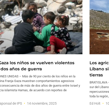
Gaza los niños se vuelven violentos
Los agric
s dos años de guerra
Líbano s
tierras
NES UNIDAS – Más de 90 por ciento de los niños en la
tina Franja Gaza muestran comportamientos agresivos
BRATISLAVA – 
consecuencia de más de dos años de guerra entre Israel y
sur del Líban
icia islamista Hamas, de acuerdo con reportes de
repercusiones
toda la región
sponsal de IPS
14 noviembre, 2025
Ed Holt
10