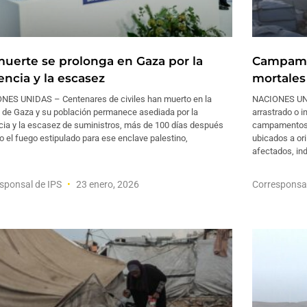
muerte se prolonga en Gaza por la
Campame
encia y la escasez
mortales
NES UNIDAS – Centenares de civiles han muerto en la
NACIONES UNID
a de Gaza y su población permanece asediada por la
arrastrado o 
cia y la escasez de suministros, más de 100 días después
campamentos d
to el fuego estipulado para ese enclave palestino,
ubicados a ori
afectados, in
sponsal de IPS
23 enero, 2026
Corresponsa