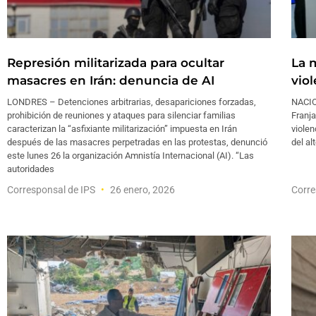
Represión militarizada para ocultar
La 
masacres en Irán: denuncia de AI
viol
LONDRES – Detenciones arbitrarias, desapariciones forzadas,
NACIO
prohibición de reuniones y ataques para silenciar familias
Franj
caracterizan la “asfixiante militarización” impuesta en Irán
violen
después de las masacres perpetradas en las protestas, denunció
del al
este lunes 26 la organización Amnistía Internacional (AI). “Las
autoridades
Corresponsal de IPS
26 enero, 2026
Corre