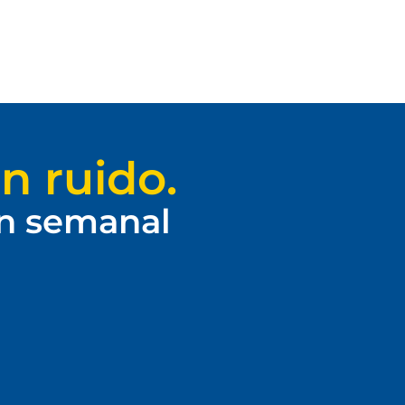
n ruido.
ín semanal