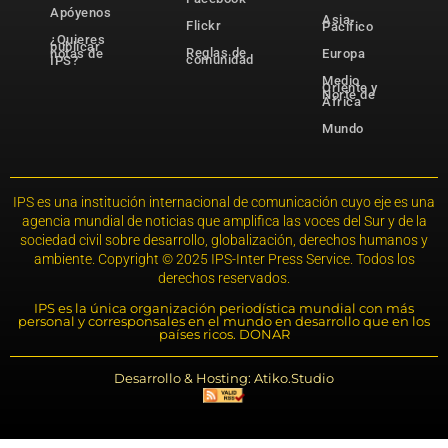
Apóyenos
Asia-
Flickr
Pacífico
¿Quieres
publicar
Reglas de
notas de
Europa
comunidad
IPS?
Medio
Oriente y
Norte de
África
Mundo
IPS es una institución internacional de comunicación cuyo eje es una
agencia mundial de noticias que amplifica las voces del Sur y de la
sociedad civil sobre desarrollo, globalización, derechos humanos y
ambiente. Copyright © 2025 IPS-Inter Press Service. Todos los
derechos reservados.
IPS es la única organización periodística mundial con más
personal y corresponsales en el mundo en desarrollo que en los
países ricos. DONAR
Desarrollo & Hosting: Atiko.Studio