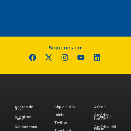
Síguenos en:
Acerca de
Sigue a IPS
África
IPS
Inicio
América
Nuestros
Latina y el
socios
Caribe
Twitter
Contáctenos
América del
Norte
Facebook