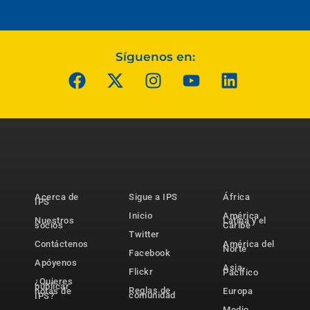
Síguenos en:
Acerca de
Sigue a IPS
África
IPS
Inicio
América
Nuestros
Latina y el
socios
Caribe
Twitter
Contáctenos
América del
Norte
Facebook
Apóyenos
Asia-
Flickr
Pacífico
¿Quieres
publicar
Reglas de
notas de
Europa
comunidad
IPS?
Medio