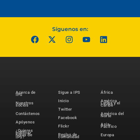
Síguenos en:
Acerca de
Sigue a IPS
África
IPS
Inicio
América
Nuestros
Latina y el
socios
Caribe
Twitter
Contáctenos
América del
Norte
Facebook
Apóyenos
Asia-
Flickr
Pacífico
¿Quieres
publicar
Reglas de
notas de
Europa
comunidad
IPS?