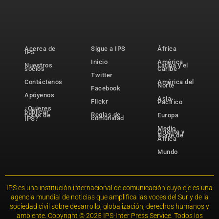
Acerca de
Sigue a IPS
África
IPS
Inicio
América
Nuestros
Latina y el
socios
Caribe
Twitter
Contáctenos
América del
Norte
Facebook
Apóyenos
Asia-
Flickr
Pacífico
¿Quieres
publicar
Reglas de
notas de
Europa
comunidad
IPS?
Medio
Oriente y
Norte de
África
Mundo
IPS es una institución internacional de comunicación cuyo eje es una
agencia mundial de noticias que amplifica las voces del Sur y de la
sociedad civil sobre desarrollo, globalización, derechos humanos y
ambiente. Copyright © 2025 IPS-Inter Press Service. Todos los