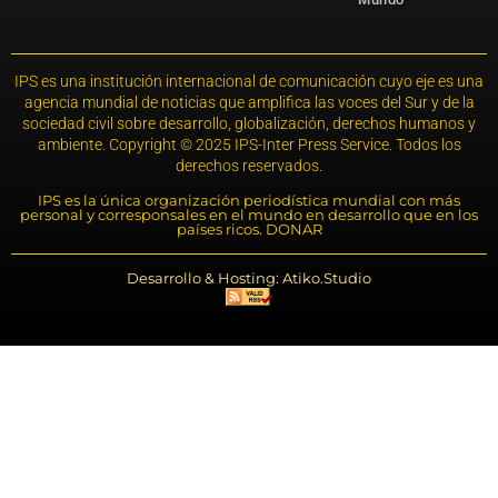
IPS es una institución internacional de comunicación cuyo eje es una
agencia mundial de noticias que amplifica las voces del Sur y de la
sociedad civil sobre desarrollo, globalización, derechos humanos y
ambiente. Copyright © 2025 IPS-Inter Press Service. Todos los
derechos reservados.
IPS es la única organización periodística mundial con más
personal y corresponsales en el mundo en desarrollo que en los
países ricos. DONAR
Desarrollo & Hosting: Atiko.Studio