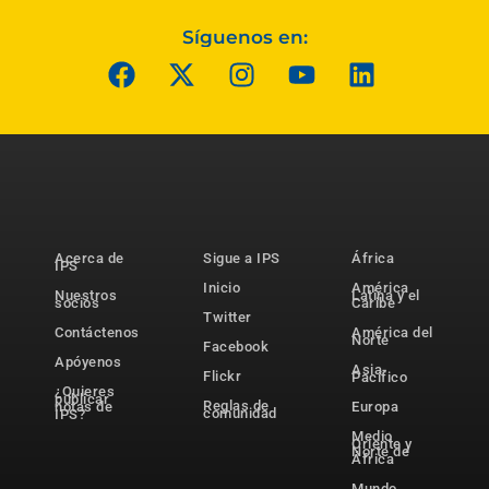
Síguenos en:
Acerca de
Sigue a IPS
África
IPS
Inicio
América
Nuestros
Latina y el
socios
Caribe
Twitter
Contáctenos
América del
Norte
Facebook
Apóyenos
Asia-
Flickr
Pacífico
¿Quieres
publicar
Reglas de
notas de
Europa
comunidad
IPS?
Medio
Oriente y
Norte de
África
Mundo